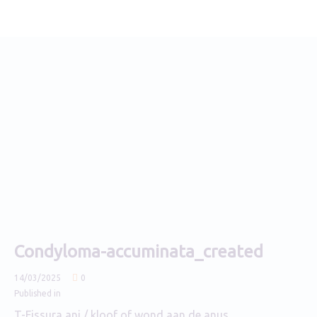
Condyloma-accuminata_created
14/03/2025
0
Published in
T-Fissura ani / kloof of wond aan de anus