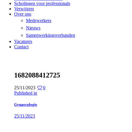
Scholingen voor professionals
Verwijzers
Over ons
Medewerkers
Nieuws
Samenwerkingsverbanden
Vacatures
Contact
1682088412725
25/11/2023
0
Bericht
Previous
Published in
post:
navigatie
Gynaecologie
25/11/2023