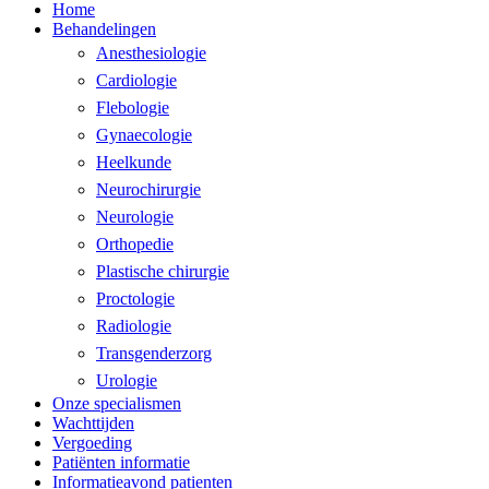
Home
Behandelingen
Anesthesiologie
Cardiologie
Flebologie
Gynaecologie
Heelkunde
Neurochirurgie
Neurologie
Orthopedie
Plastische chirurgie
Proctologie
Radiologie
Transgenderzorg
Urologie
Onze specialismen
Wachttijden
Vergoeding
Patiënten informatie
Informatieavond patienten