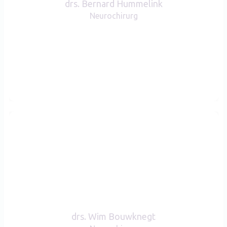
drs. Bernard Hummelink
Universiteit te Amsterdam. Daarna was ik
Neurochirurg
in het kader van militaire dienstplicht
werkzaam als arts-assistent neurologie..
Lees verder >>
drs. Wim Bouwknegt
BIG-registratienummer
09052284501
Wim Bouwknegt is met hart en ziel
drs. Wim Bouwknegt
Neurochirurg. Hij groeide op in de