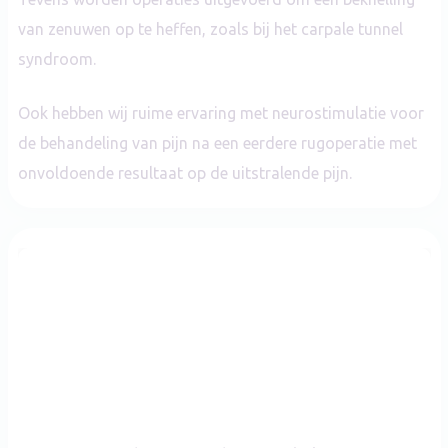
van zenuwen op te heffen, zoals bij het carpale tunnel
syndroom.
Ook hebben wij ruime ervaring met neurostimulatie voor
de behandeling van pijn na een eerdere rugoperatie met
onvoldoende resultaat op de uitstralende pijn.
drs. Bernard Hummelink
BIG-registratienummer
09056278301
Ik studeerde geneeskunde aan de Vrije