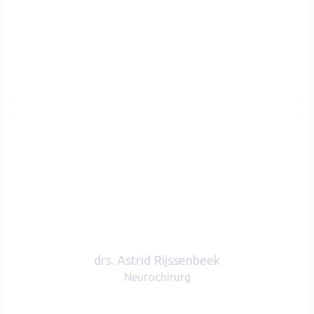
drs. Astrid Rijssenbeek
drs. Astrid Rijssenbeek
Neurochirurg