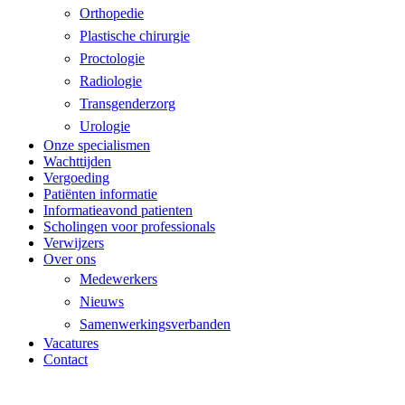
Orthopedie
Plastische chirurgie
Proctologie
Radiologie
Transgenderzorg
Urologie
Onze specialismen
Wachttijden
Vergoeding
Patiënten informatie
Informatieavond patienten
Scholingen voor professionals
Verwijzers
Over ons
Medewerkers
Nieuws
Samenwerkingsverbanden
Vacatures
Contact