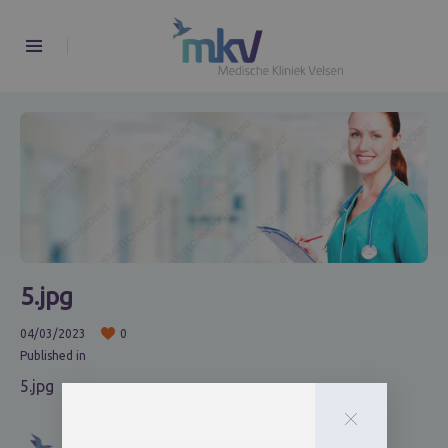
5.jpg
04/03/2023
0
Published in
5.jpg