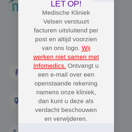
LET OP!
Medische Kliniek
Velsen verstuurt
facturen uitsluitend per
post en altijd voorzien
van ons logo.
Wij
werken niet samen met
Infomedics.
Ontvangt u
een e-mail over een
openstaande rekening
namens onze kliniek,
Medische Kliniek Velsen
dan kunt u deze als
Leeghwaterweg 1B
verdacht beschouwen
1951NA Velsen-Noord
en verwijderen.