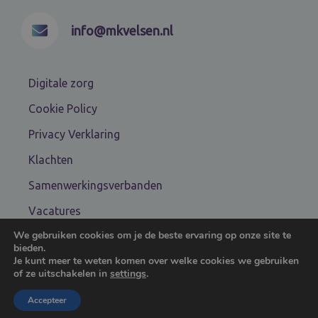
info@mkvelsen.nl
Digitale zorg
Cookie Policy
Privacy Verklaring
Klachten
Samenwerkingsverbanden
Vacatures
We gebruiken cookies om je de beste ervaring op onze site te
Algemene voorwaarden
bieden.
Je kunt meer te weten komen over welke cookies we gebruiken
of ze uitschakelen in
settings
.
COPYRIGHT © 2024 MKV
.
DESIGN & SITE MANAGEMENT
Accepteer
BY
DSTRCT GROUP
.