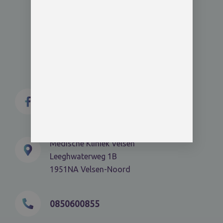
Medische Kliniek Velsen
Leeghwaterweg 1B
1951NA Velsen-Noord
0850600855