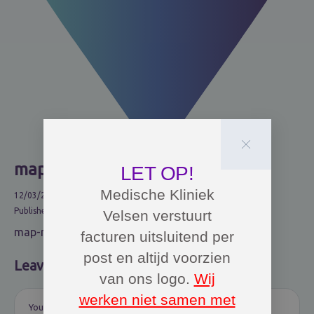
map-marker-alt
LET OP!
Medische Kliniek
12/03/2023
0
Published in
Velsen verstuurt
map-marker-alt
facturen uitsluitend per
post en altijd voorzien
Leave a comment
van ons logo.
Wij
werken niet samen met