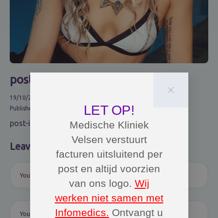
post-image8
19/10/2022
0
LET OP!
Published in
post-image8
Medische Kliniek
Velsen verstuurt
Leave a comment
facturen uitsluitend per
post en altijd voorzien
van ons logo.
Wij
werken niet samen met
Infomedics.
Ontvangt u