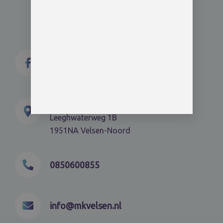
Medische Kliniek Velsen
Leeghwaterweg 1B
1951NA Velsen-Noord
0850600855
info@mkvelsen.nl